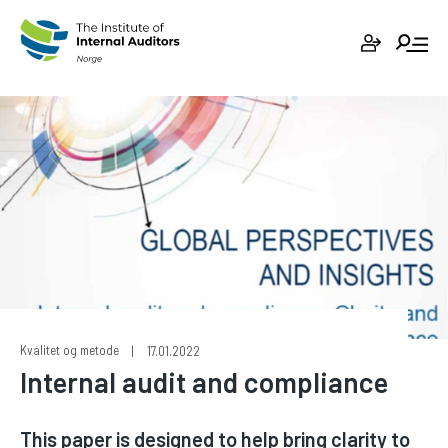
Skip
to
content
Kvalitet og metode
17.01.2022
Internal audit and compliance
This paper is designed to help bring clarity to